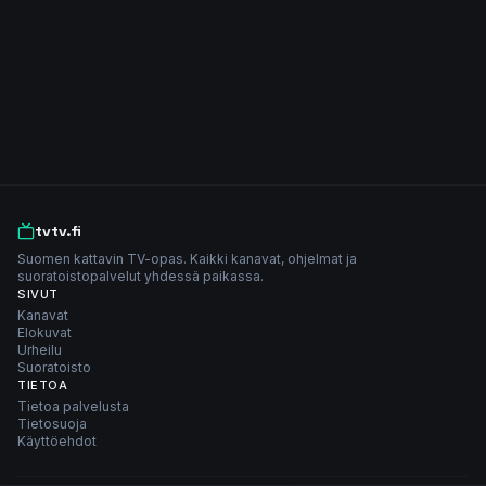
tvtv.fi
Suomen kattavin TV-opas. Kaikki kanavat, ohjelmat ja
suoratoistopalvelut yhdessä paikassa.
SIVUT
Kanavat
Elokuvat
Urheilu
Suoratoisto
TIETOA
Tietoa palvelusta
Tietosuoja
Käyttöehdot