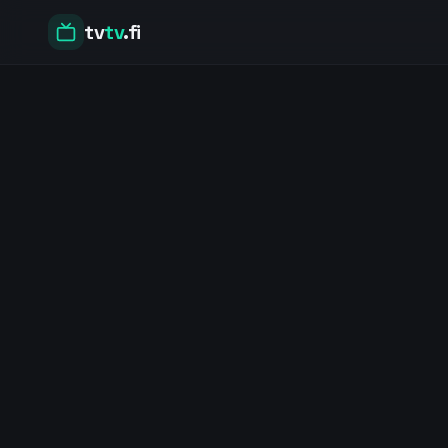
tv
tv
.fi