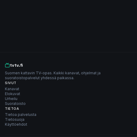
tvtv.fi
Suomen kattavin TV-opas. Kaikki kanavat, ohjelmat ja
suoratoistopalvelut yhdessä paikassa.
SIVUT
Kanavat
Elokuvat
Urheilu
Suoratoisto
TIETOA
Tietoa palvelusta
Tietosuoja
Käyttöehdot