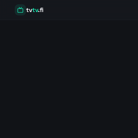
tv
tv
.fi