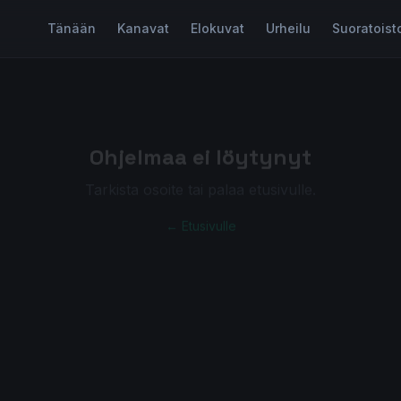
Tänään
Kanavat
Elokuvat
Urheilu
Suoratoist
Ohjelmaa ei löytynyt
Tarkista osoite tai palaa etusivulle.
← Etusivulle