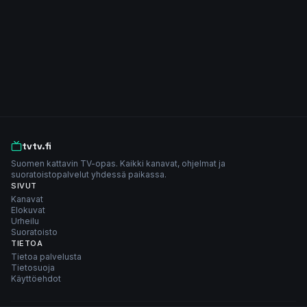
tvtv.fi
Suomen kattavin TV-opas. Kaikki kanavat, ohjelmat ja
suoratoistopalvelut yhdessä paikassa.
SIVUT
Kanavat
Elokuvat
Urheilu
Suoratoisto
TIETOA
Tietoa palvelusta
Tietosuoja
Käyttöehdot