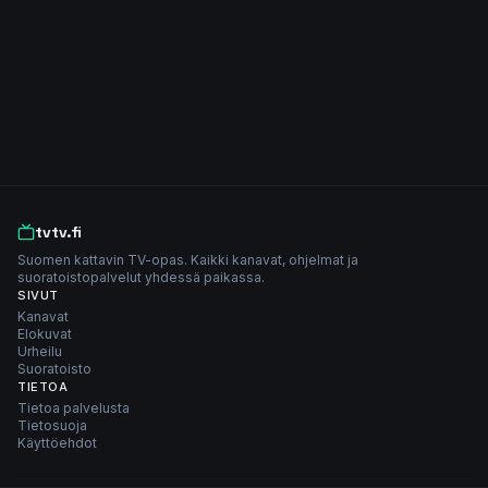
tvtv.fi
Suomen kattavin TV-opas. Kaikki kanavat, ohjelmat ja
suoratoistopalvelut yhdessä paikassa.
SIVUT
Kanavat
Elokuvat
Urheilu
Suoratoisto
TIETOA
Tietoa palvelusta
Tietosuoja
Käyttöehdot