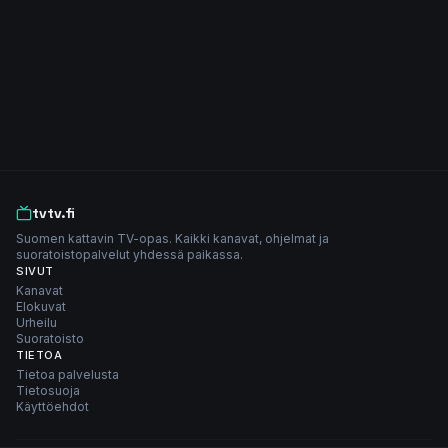
tvtv.fi
Suomen kattavin TV-opas. Kaikki kanavat, ohjelmat ja
suoratoistopalvelut yhdessä paikassa.
SIVUT
Kanavat
Elokuvat
Urheilu
Suoratoisto
TIETOA
Tietoa palvelusta
Tietosuoja
Käyttöehdot