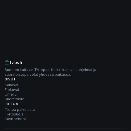
tvtv.fi
Suomen kattavin TV-opas. Kaikki kanavat, ohjelmat ja
suoratoistopalvelut yhdessä paikassa.
SIVUT
Kanavat
Elokuvat
Urheilu
Suoratoisto
TIETOA
Tietoa palvelusta
Tietosuoja
Käyttöehdot