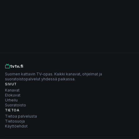
tvtv.fi
Suomen kattavin TV-opas. Kaikki kanavat, ohjelmat ja
suoratoistopalvelut yhdessä paikassa.
SIVUT
Kanavat
Elokuvat
Urheilu
Suoratoisto
TIETOA
Tietoa palvelusta
Tietosuoja
Käyttöehdot