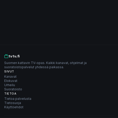
tvtv.fi
Suomen kattavin TV-opas. Kaikki kanavat, ohjelmat ja
suoratoistopalvelut yhdessä paikassa.
SIVUT
Kanavat
Elokuvat
Urheilu
Suoratoisto
TIETOA
Tietoa palvelusta
Tietosuoja
Käyttöehdot