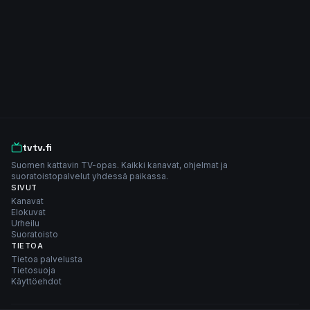
tvtv.fi
Suomen kattavin TV-opas. Kaikki kanavat, ohjelmat ja
suoratoistopalvelut yhdessä paikassa.
SIVUT
Kanavat
Elokuvat
Urheilu
Suoratoisto
TIETOA
Tietoa palvelusta
Tietosuoja
Käyttöehdot