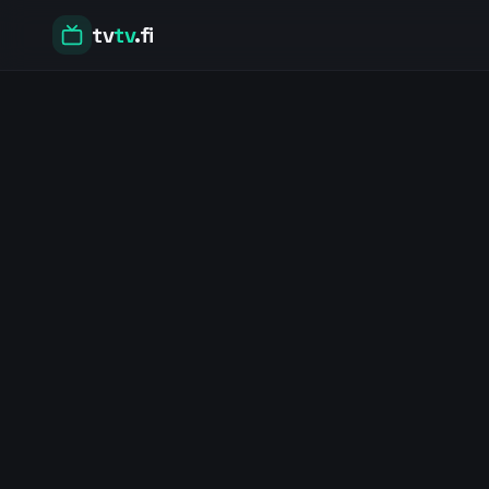
tv
tv
.fi