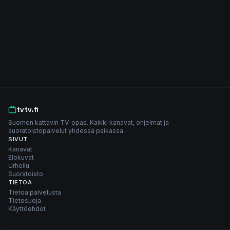
tvtv.fi
Suomen kattavin TV-opas. Kaikki kanavat, ohjelmat ja
suoratoistopalvelut yhdessä paikassa.
SIVUT
Kanavat
Elokuvat
Urheilu
Suoratoisto
TIETOA
Tietoa palvelusta
Tietosuoja
Käyttöehdot